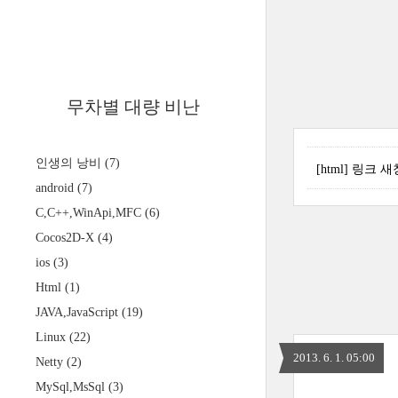
무차별 대량 비난
인생의 낭비
(7)
[html] 링크
android
(7)
C,C++,WinApi,MFC
(6)
Cocos2D-X
(4)
ios
(3)
Html
(1)
JAVA,JavaScript
(19)
Linux
(22)
2013. 6. 1. 05:00
Netty
(2)
MySql,MsSql
(3)