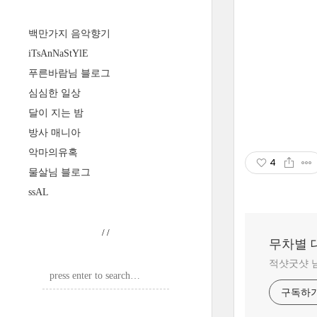
백만가지 음악향기
iTsAnNaStYlE
푸른바람님 블로그
심심한 일상
달이 지는 밤
방사 매니아
악마의유혹
4
물살님 블로그
ssAL
/
/
무차별 
적샷굿샷 
구독하