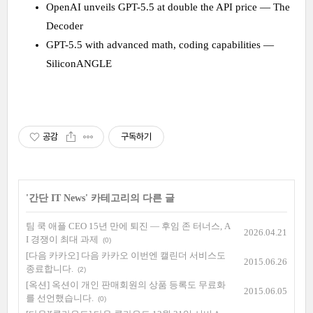
OpenAI unveils GPT-5.5 at double the API price — The
Decoder
GPT-5.5 with advanced math, coding capabilities —
SiliconANGLE
공감
구독하기
'
간단 IT News
' 카테고리의 다른 글
팀 쿡 애플 CEO 15년 만에 퇴진 — 후임 존 터너스, A
2026.04.21
I 경쟁이 최대 과제
(0)
[다음 카카오] 다음 카카오 이번엔 캘린더 서비스도
2015.06.26
종료합니다.
(2)
[옥션] 옥션이 개인 판매회원의 상품 등록도 무료화
2015.06.05
를 선언했습니다.
(0)