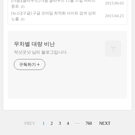
[다음][클라우드] 다음 클라우드 12월 31일 서비스
2015.06.03
종료
(2)
[뉴스][구글] 구글 모바일 최적화 사이트 검색 상위
2015.04.23
노출
(2)
무차별 대량 비난
적샷굿샷 님의 블로그입니다.
구독하기
PREV
1
2
3
4
···
760
NEXT