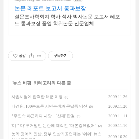
논문 레포트 보고서 통과보장
설문조사학회지 학사 석사 박사논문 보고서 레포
트 통과보장 졸업 학위논문 전문업체
공감
구독하기
'
뉴스 비평
' 카테고리의 다른 글
사법시험에 합격한 해군 이병
2009.11.26
(0)
나경원, 100분토론 시민논객과 문답중 망신
2009.11.20
(0)
5주연속 야근하다 사망…`산재' 판결
2009.11.11
(0)
'미수다' 루저발언 논란에 제작진 "대본강요없어"
2009.11.10
(2)
농약 덩어리 인삼, 정부·인삼가공업체는 ‘쉬쉬’ 뉴스
2009.10.20