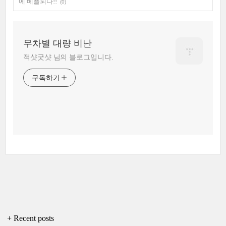
에 베플되다!!
(0)
무차별 대량 비난
적샷굿샷 님의 블로그입니다.
구독하기
+ Recent posts