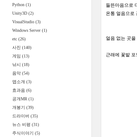
Python
(1)
들뜬마음으로 다
Unity3D
(2)
온통 얼음으로 
VisualStudio
(3)
Windows Server
(1)
얼음 없는 곳을
etc
(26)
사진
(140)
근래에 꽃밭 포
게임
(13)
낚시
(18)
음악
(54)
앱소개
(3)
효과음
(6)
공개MR
(1)
개봉기
(39)
드라이버
(35)
뉴스 비평
(31)
주식이야기
(5)