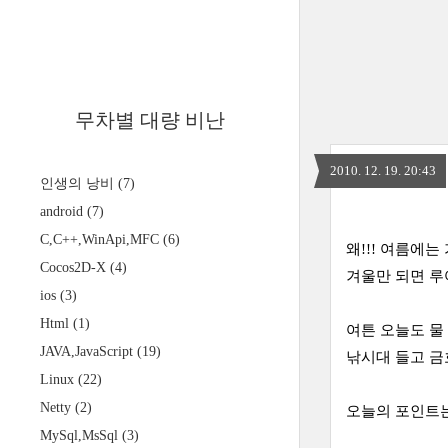
무차별 대량 비난
2010. 12. 19. 20:43
인생의 낭비
(7)
android
(7)
C,C++,WinApi,MFC
(6)
왜!!! 여름에는
Cocos2D-X
(4)
겨울만 되면 루
ios
(3)
Html
(1)
여튼 오늘도 물
JAVA,JavaScript
(19)
낚시대 들고 금
Linux
(22)
Netty
(2)
오늘의 포인트는
MySql,MsSql
(3)