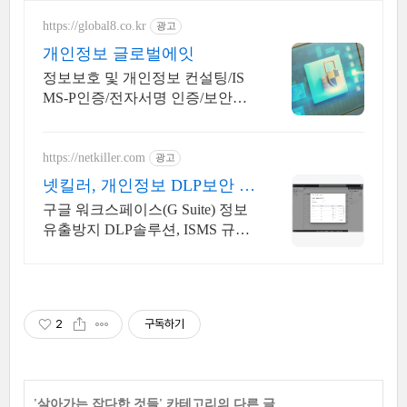
https://global8.co.kr
광고
개인정보 글로벌에잇
정보보호 및 개인정보 컨설팅/IS
MS-P인증/전자서명 인증/보안성
심의/정보보호교육
https://netkiller.com
광고
넷킬러, 개인정보 DLP보안 국
제표준규격 ISO 인증기업
구글 워크스페이스(G Suite) 정보
유출방지 DLP솔루션, ISMS 규정
준수
2
구독하기
'
살아가는 잡다한 것들
' 카테고리의 다른 글