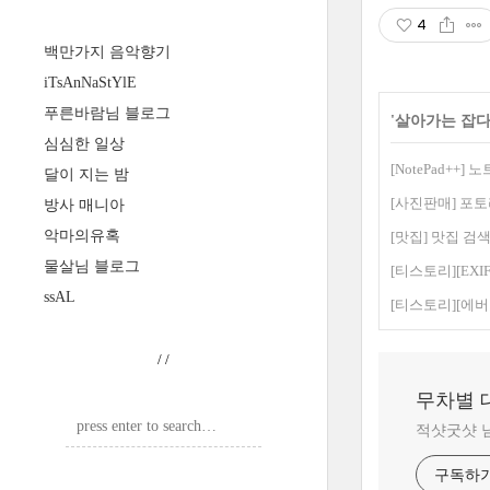
4
백만가지 음악향기
iTsAnNaStYlE
푸른바람님 블로그
'
살아가는 잡다
심심한 일상
[NotePad++
달이 지는 밤
[사진판매] 포토리
방사 매니아
악마의유혹
[맛집] 맛집 검
물살님 블로그
[티스토리][EX
ssAL
[티스토리][에
/
/
무차별 
적샷굿샷 
구독하