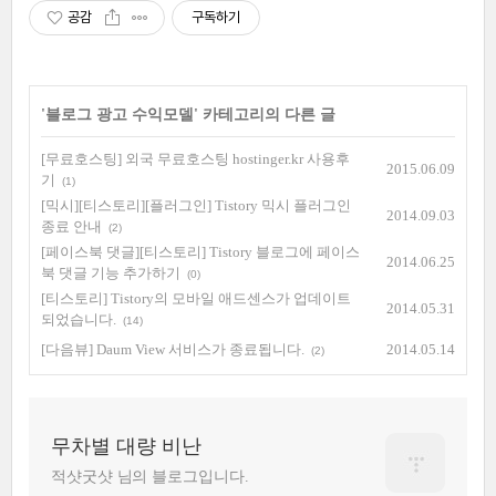
공감
구독하기
'
블로그 광고 수익모델
' 카테고리의 다른 글
[무료호스팅] 외국 무료호스팅 hostinger.kr 사용후
2015.06.09
기
(1)
[믹시][티스토리][플러그인] Tistory 믹시 플러그인
2014.09.03
종료 안내
(2)
[페이스북 댓글][티스토리] Tistory 블로그에 페이스
2014.06.25
북 댓글 기능 추가하기
(0)
[티스토리] Tistory의 모바일 애드센스가 업데이트
2014.05.31
되었습니다.
(14)
[다음뷰] Daum View 서비스가 종료됩니다.
2014.05.14
(2)
무차별 대량 비난
적샷굿샷 님의 블로그입니다.