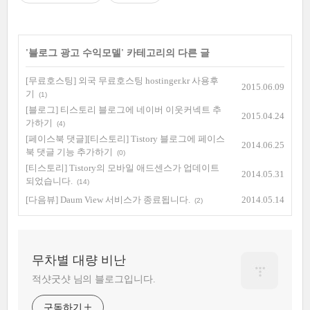
'
블로그 광고 수익모델
' 카테고리의 다른 글
[무료호스팅] 외국 무료호스팅 hostinger.kr 사용후
2015.06.09
기
(1)
[블로그] 티스토리 블로그에 네이버 이웃커넥트 추
2015.04.24
가하기
(4)
[페이스북 댓글][티스토리] Tistory 블로그에 페이스
2014.06.25
북 댓글 기능 추가하기
(0)
[티스토리] Tistory의 모바일 애드센스가 업데이트
2014.05.31
되었습니다.
(14)
[다음뷰] Daum View 서비스가 종료됩니다.
2014.05.14
(2)
무차별 대량 비난
적샷굿샷 님의 블로그입니다.
구독하기