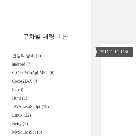
무차별 대량 비난
2017. 9. 19. 13:01
인생의 낭비
(7)
android
(7)
C,C++,WinApi,MFC
(6)
Cocos2D-X
(4)
ios
(3)
Html
(1)
JAVA,JavaScript
(19)
Linux
(22)
Netty
(2)
MySql,MsSql
(3)