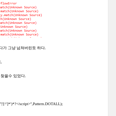
다가 그냥 넘쳐버린듯 하다.
,
법을 찾을수 있었다.
\"|'[^']*')*?</script>",Pattern.DOTALL);