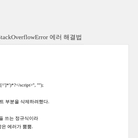
StackOverflowError 에러 해결법
|'[^']*')*?</script>"
, "");
트 부분을 삭제하려했다.
들 쓰는 정규식이라
은 에러가 뿜뿜.