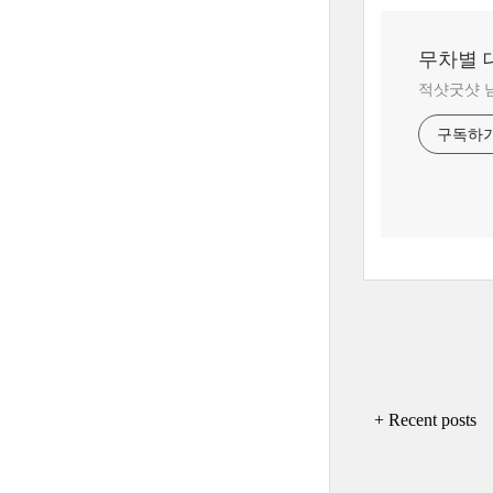
무차별 
적샷굿샷 
구독하
+ Recent posts