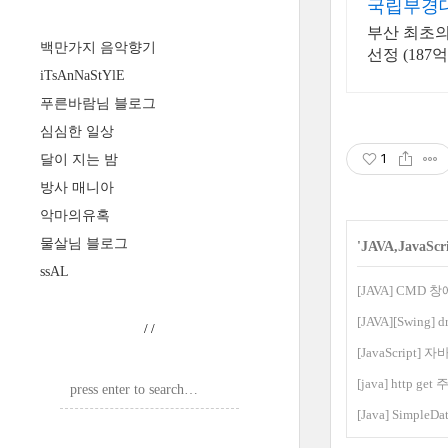
국립부경
부산 최초의
백만가지 음악향기
선정 (187
iTsAnNaStYlE
푸른바람님 블로그
심심한 일상
1
달이 지는 밤
방사 매니아
악마의유혹
물살님 블로그
'
JAVA,JavaScr
ssAL
[JAVA] CMD
[JAVA][Swin
/
/
[JavaScript] 
[java] http 
[Java] Simple