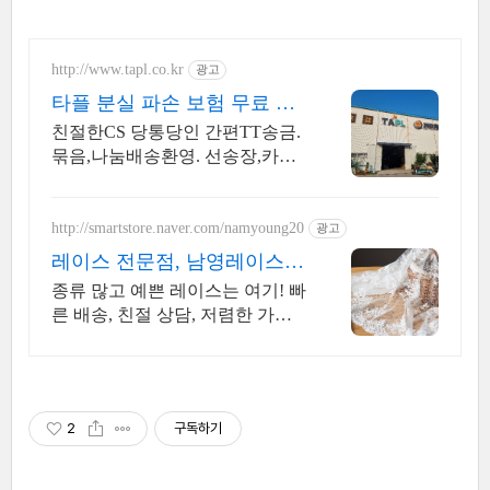
http://www.tapl.co.kr
광고
타플 분실 파손 보험 무료 충
전시 1% 추가 서비스
친절한CS 당통당인 간편TT송금.
묶음,나눔배송환영. 선송장,카드
수수료0원,우체국
http://smartstore.naver.com/namyoung20
광고
레이스 전문점, 남영레이스
매일 신상 레이스 업데이트!
종류 많고 예쁜 레이스는 여기! 빠
른 배송, 친절 상담, 저렴한 가격
까지
2
구독하기