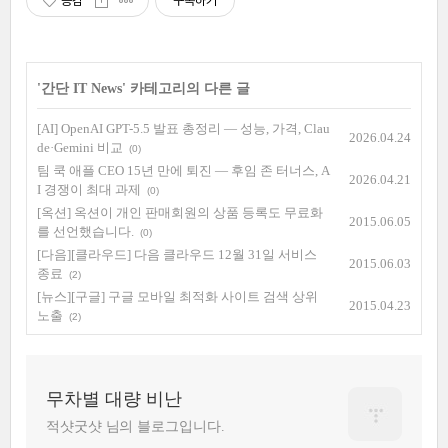
공감
구독하기
'
간단 IT News
' 카테고리의 다른 글
[AI] OpenAI GPT-5.5 발표 총정리 — 성능, 가격, Clau
2026.04.24
de·Gemini 비교
(0)
팀 쿡 애플 CEO 15년 만에 퇴진 — 후임 존 터너스, A
2026.04.21
I 경쟁이 최대 과제
(0)
[옥션] 옥션이 개인 판매회원의 상품 등록도 무료화
2015.06.05
를 선언했습니다.
(0)
[다음][클라우드] 다음 클라우드 12월 31일 서비스
2015.06.03
종료
(2)
[뉴스][구글] 구글 모바일 최적화 사이트 검색 상위
2015.04.23
노출
(2)
무차별 대량 비난
적샷굿샷 님의 블로그입니다.