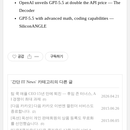
OpenAI unveils GPT-5.5 at double the API price — The
Decoder
GPT-5.5 with advanced math, coding capabilities —
SiliconANGLE
공감
구독하기
'
간단 IT News
' 카테고리의 다른 글
팀 쿡 애플 CEO 15년 만에 퇴진 — 후임 존 터너스, A
2026.04.21
I 경쟁이 최대 과제
(0)
[다음 카카오] 다음 카카오 이번엔 캘린더 서비스도
2015.06.26
종료합니다.
(2)
[옥션] 옥션이 개인 판매회원의 상품 등록도 무료화
2015.06.05
를 선언했습니다.
(0)