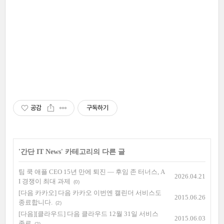
공감
구독하기
'
간단 IT News
' 카테고리의 다른 글
팀 쿡 애플 CEO 15년 만에 퇴진 — 후임 존 터너스, A
2026.04.21
I 경쟁이 최대 과제
(0)
[다음 카카오] 다음 카카오 이번엔 캘린더 서비스도
2015.06.26
종료합니다.
(2)
[다음][클라우드] 다음 클라우드 12월 31일 서비스
2015.06.03
종료
(2)