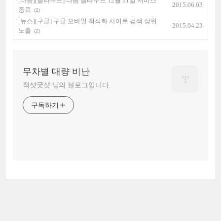
[다음][클라우드] 다음 클라우드 12월 31일 서비스
2015.06.03
종료
(2)
[뉴스][구글] 구글 모바일 최적화 사이트 검색 상위
2015.04.23
노출
(2)
무차별 대량 비난
적샷굿샷 님의 블로그입니다.
구독하기