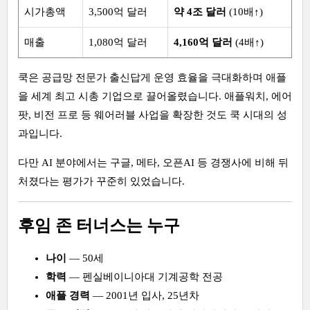
시가총액
3,500억 달러
약 4조 달러
(10배↑)
매출
1,080억 달러
4,160억 달러
(4배↑)
쿡은 공급망 전문가 출신답게 운영 효율을 극대화하며 애플
을 세계 최고 시총 기업으로 끌어올렸습니다. 애플워치, 에어
팟, 비전 프로 등 웨어러블 사업을 확장한 것도 쿡 시대의 성
과입니다.
다만 AI 분야에서는 구글, 메타, 오픈AI 등 경쟁사에 비해 뒤
처졌다는 평가가 꾸준히 있었습니다.
후임 존 터너스는 누구
나이
— 50세
학력
— 펜실베이니아대 기계공학 전공
애플 경력
— 2001년 입사, 25년차